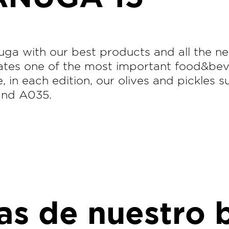
uga with our best products and all the ne
rates one of the most important food&bev
, in each edition, our olives and pickles 
tand A035.
ias de nuestro 