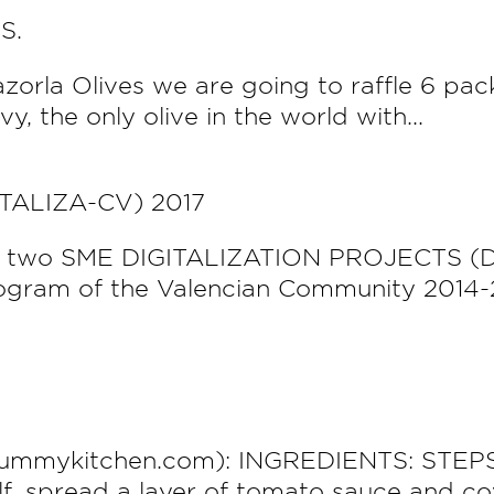
S.
zorla Olives we are going to raffle 6 pack
 the only olive in the world with...
TALIZA-CV) 2017
 two SME DIGITALIZATION PROJECTS (DIG
ogram of the Valencian Community 2014-
ykitchen.com): INGREDIENTS: STEPS 
lf, spread a layer of tomato sauce and cov