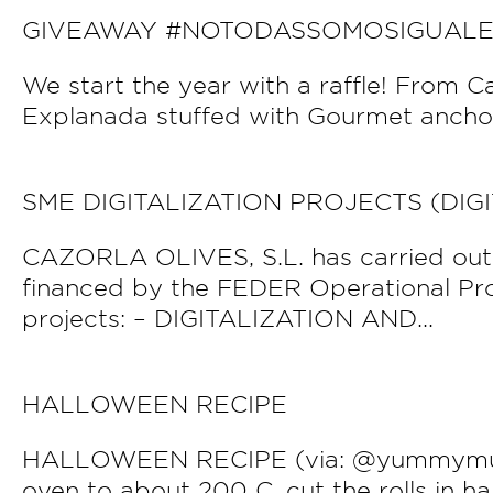
GIVEAWAY #NOTODASSOMOSIGUALE
We start the year with a raffle! From Ca
Explanada stuffed with Gourmet anchovy,
SME DIGITALIZATION PROJECTS (DIGI
CAZORLA OLIVES, S.L. has carried out
financed by the FEDER Operational Pr
projects: – DIGITALIZATION AND...
HALLOWEEN RECIPE
HALLOWEEN RECIPE (via: @yummymumm
oven to about 200 C, cut the rolls in ha