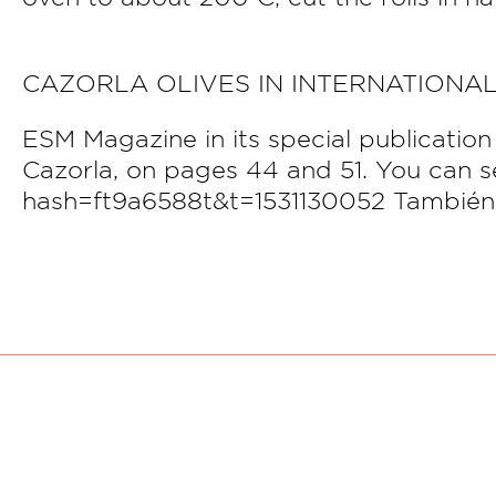
CAZORLA OLIVES IN INTERNATIONAL
ESM Magazine in its special publication
Cazorla, on pages 44 and 51. You can s
hash=ft9a6588t&t=1531130052 También a