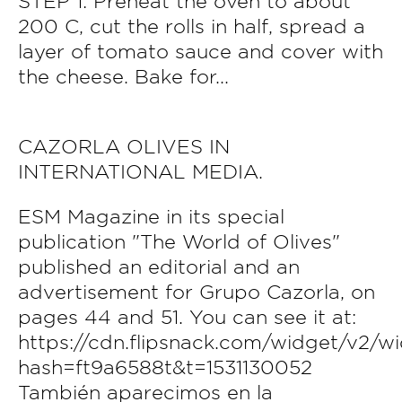
STEP 1: Preheat the oven to about
200 C, cut the rolls in half, spread a
layer of tomato sauce and cover with
the cheese. Bake for...
CAZORLA OLIVES IN
INTERNATIONAL MEDIA.
ESM Magazine in its special
publication "The World of Olives"
published an editorial and an
advertisement for Grupo Cazorla, on
pages 44 and 51. You can see it at:
https://cdn.flipsnack.com/widget/v2/w
hash=ft9a6588t&t=1531130052
También aparecimos en la